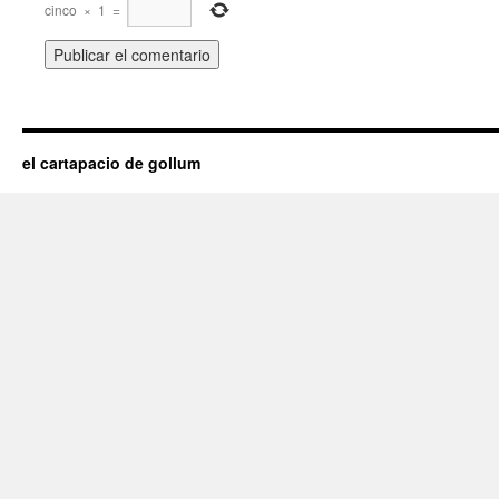
cinco
×
1
=
el cartapacio de gollum