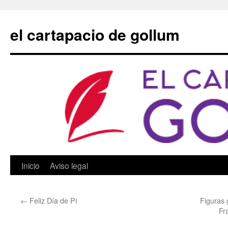
Saltar
al
el cartapacio de gollum
contenido
Inicio
Aviso legal
←
Feliz Día de Pi
Figuras
Fr