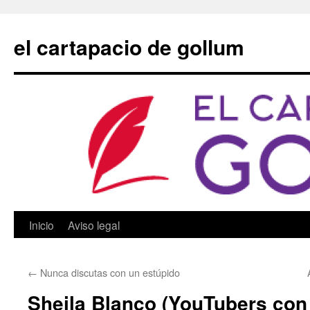
Saltar
al
el cartapacio de gollum
contenido
Inicio
Aviso legal
←
Nunca discutas con un estúpido
Sheila Blanco (YouTubers con 