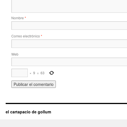
Nombre
*
Correo electrónico
*
Web
×
9
=
63
el cartapacio de gollum