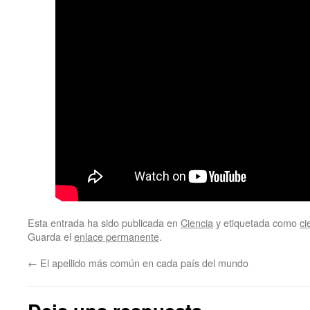
Esta entrada ha sido publicada en
Ciencia
y etiquetada como
ci
Guarda el
enlace permanente
.
←
El apellido más común en cada país del mundo