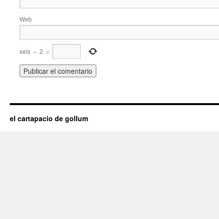
Web
seis
−
2
=
el cartapacio de gollum