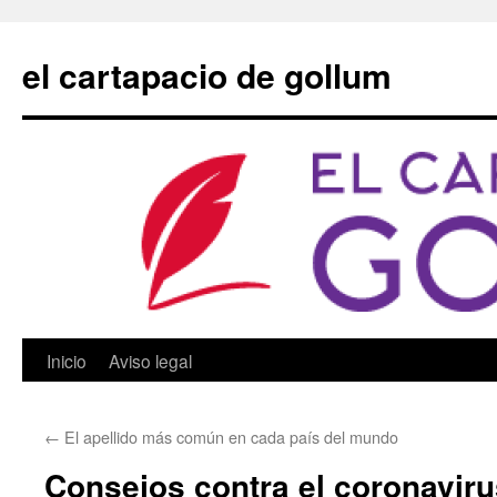
Saltar
al
el cartapacio de gollum
contenido
Inicio
Aviso legal
←
El apellido más común en cada país del mundo
Consejos contra el coronaviru