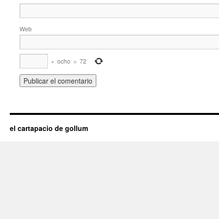
Web
×
ocho
=
72
el cartapacio de gollum