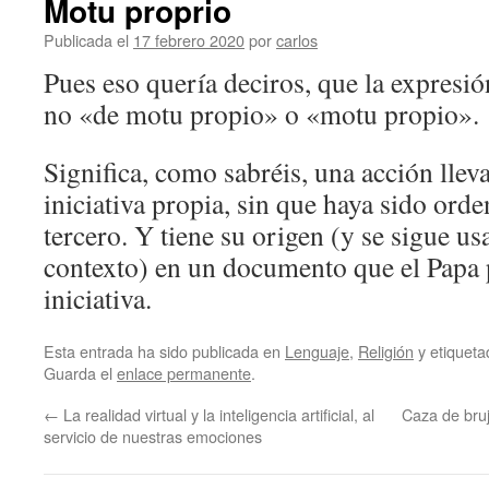
Motu proprio
Publicada el
17 febrero 2020
por
carlos
Pues eso quería deciros, que la expresi
no «de motu propio» o «motu propio».
Significa, como sabréis, una acción llev
iniciativa propia, sin que haya sido ord
tercero. Y tiene su origen (y se sigue u
contexto) en un documento que el Papa 
iniciativa.
Esta entrada ha sido publicada en
Lenguaje
,
Religión
y etiquet
Guarda el
enlace permanente
.
←
La realidad virtual y la inteligencia artificial, al
Caza de bru
servicio de nuestras emociones