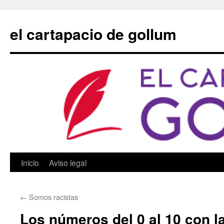
Saltar
al
el cartapacio de gollum
contenido
Inicio
Aviso legal
←
Somos racistas
Los números del 0 al 10 con la