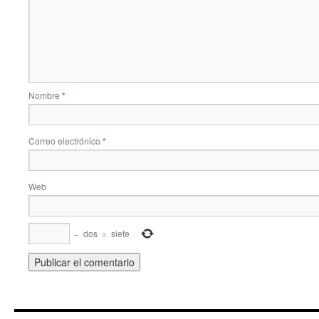
Nombre
*
Correo electrónico
*
Web
−
dos
=
siete