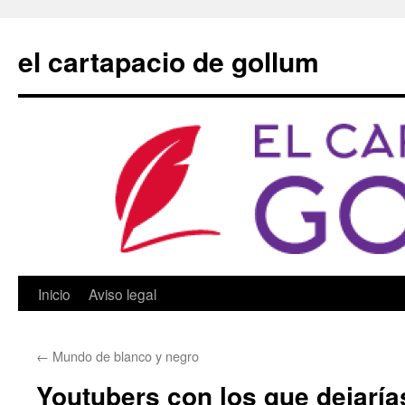
Saltar
al
el cartapacio de gollum
contenido
Inicio
Aviso legal
←
Mundo de blanco y negro
Youtubers con los que dejarías