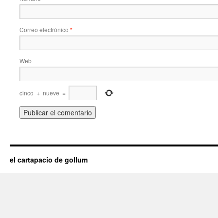
Correo electrónico
*
Web
cinco
+
nueve
=
el cartapacio de gollum