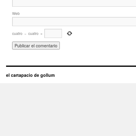
Web
cuatro
−
cuatro
=
el cartapacio de gollum