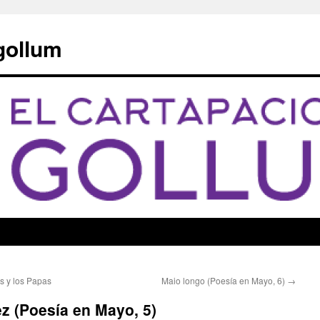
 gollum
as y los Papas
Maio longo (Poesía en Mayo, 6)
→
 (Poesía en Mayo, 5)