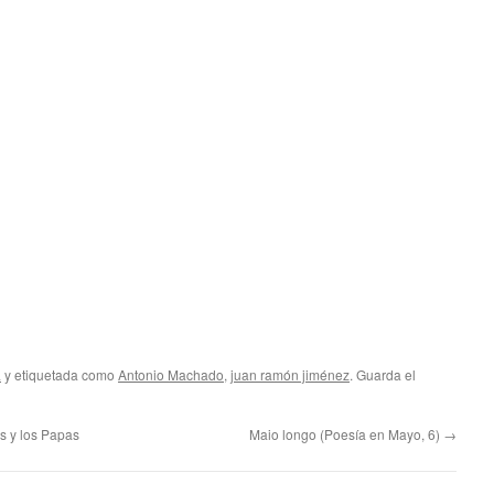
a
y etiquetada como
Antonio Machado
,
juan ramón jiménez
. Guarda el
as y los Papas
Maio longo (Poesía en Mayo, 6)
→