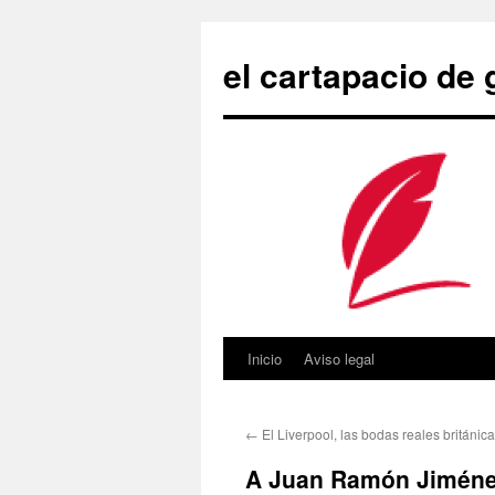
Saltar
al
el cartapacio de
contenido
Inicio
Aviso legal
←
El Liverpool, las bodas reales británic
A Juan Ramón Jiménez