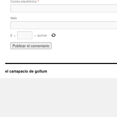
Correo electrónico
*
Web
8
+
=
quince
el cartapacio de gollum