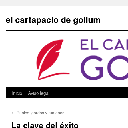
Saltar
al
el cartapacio de gollum
contenido
Inicio
Aviso legal
←
Rubios, gordos y rumanos
La clave del éxito