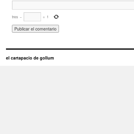
tres
−
=
1
el cartapacio de gollum