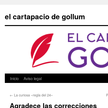
Saltar
al
el cartapacio de gollum
contenido
Inicio
Aviso legal
←
La curiosa «regla del 24»
P
Agradece las correcciones