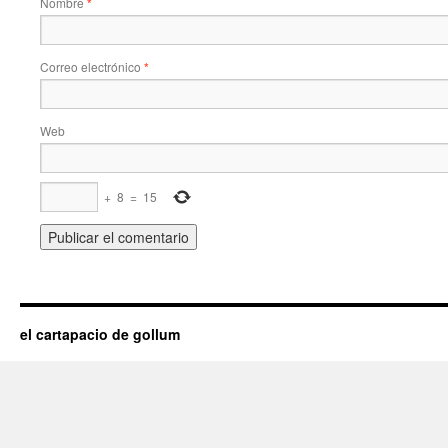
Nombre
*
Correo electrónico
*
Web
+
8
=
15
el cartapacio de gollum