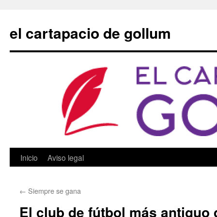
Saltar
al
el cartapacio de gollum
contenido
Inicio
Aviso legal
←
Siempre se gana
El club de fútbol más antiguo