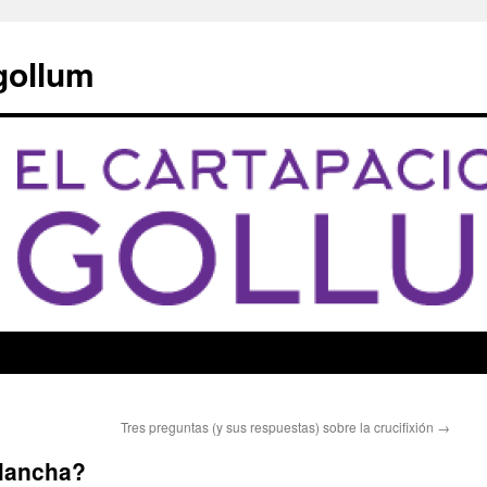
 gollum
Tres preguntas (y sus respuestas) sobre la crucifixión
→
Mancha?