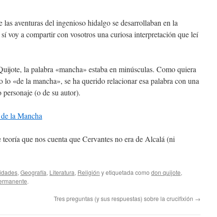
las aventuras del ingenioso hidalgo se desarrollaban en la
sí voy a compartir con vosotros una curiosa interpretación que leí
el Quijote, la palabra «mancha» estaba en minúsculas. Como quiera
o lo «de la mancha», se ha querido relacionar esa palabra con una
 personaje (o de su autor).
e teoría que nos cuenta que Cervantes no era de Alcalá (ni
idades
,
Geografía
,
Literatura
,
Religión
y etiquetada como
don quijote
,
ermanente
.
Tres preguntas (y sus respuestas) sobre la crucifixión
→