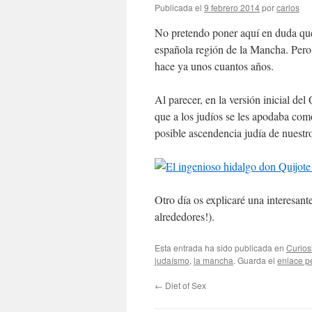
Publicada el
9 febrero 2014
por
carlos
No pretendo poner aquí en duda que 
española región de la Mancha. Pero 
hace ya unos cuantos años.
Al parecer, en la versión inicial d
que a los judíos se les apodaba com
posible ascendencia judía de nuestro
Otro día os explicaré una interesant
alrededores!).
Esta entrada ha sido publicada en
Curios
judaísmo
,
la mancha
. Guarda el
enlace p
←
Diet of Sex