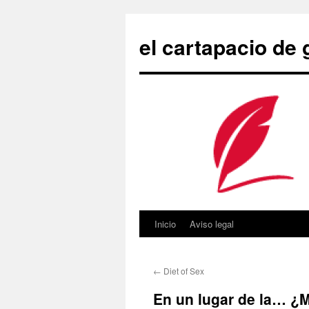
Saltar
al
el cartapacio de
contenido
Inicio
Aviso legal
←
Diet of Sex
En un lugar de la… ¿