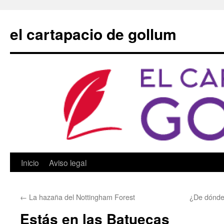
Saltar
al
el cartapacio de gollum
contenido
Inicio
Aviso legal
←
La hazaña del Nottingham Forest
¿De dónde
Estás en las Batuecas