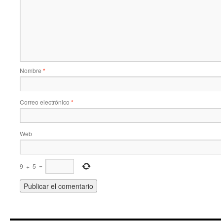
Nombre
*
Correo electrónico
*
Web
9
+
5
=