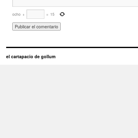
ocho
+
=
15
el cartapacio de gollum