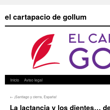
Saltar
al
el cartapacio de gollum
contenido
Inicio
Aviso legal
←
¡Santiago y cierra, España!
La lactancia y los dientes… d