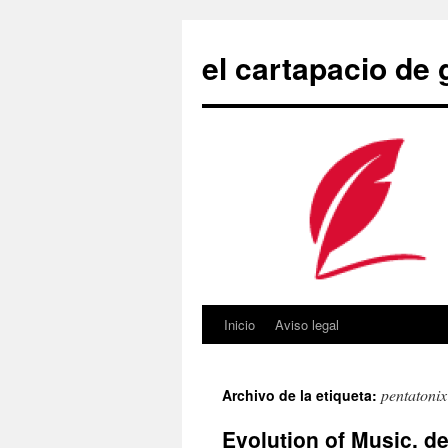
Saltar
al
el cartapacio de
contenido
Inicio
Aviso legal
pentatonix
Archivo de la etiqueta:
Evolution of Music, d