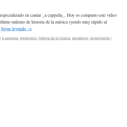
especializado en cantar _a cappella_. Hoy os comparto este vídeo
 último milenio de historia de la música (yendo muy rápido al
…
Sigue leyendo
→
o
a cappella
,
gregoriano
,
historia de la música
,
pentatonix
,
renacimiento
|