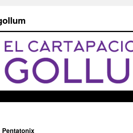
 gollum
e Pentatonix