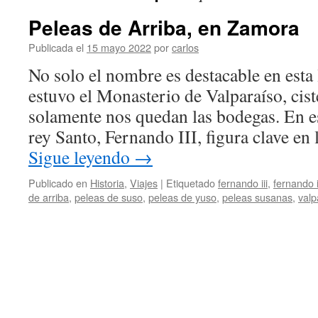
Peleas de Arriba, en Zamora
Publicada el
15 mayo 2022
por
carlos
No solo el nombre es destacable en esta 
estuvo el Monasterio de Valparaíso, cist
solamente nos quedan las bodegas. En e
rey Santo, Fernando III, figura clave en
Sigue leyendo
→
Publicado en
Historia
,
Viajes
|
Etiquetado
fernando iii
,
fernando i
de arriba
,
peleas de suso
,
peleas de yuso
,
peleas susanas
,
valp