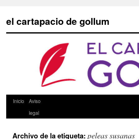
Saltar
al
el cartapacio de gollum
contenido
Inicio
Aviso
legal
peleas susanas
Archivo de la etiqueta: