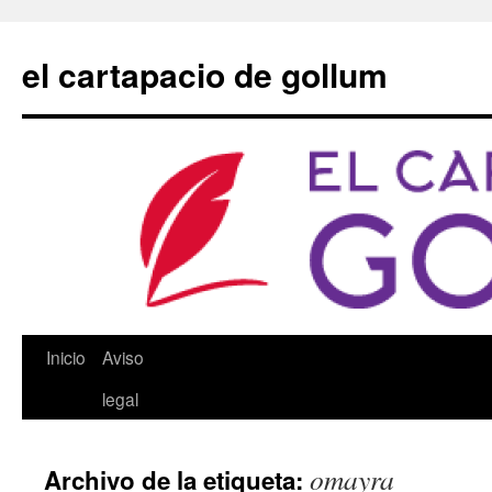
Saltar
al
el cartapacio de gollum
contenido
Inicio
Aviso
legal
omayra
Archivo de la etiqueta: