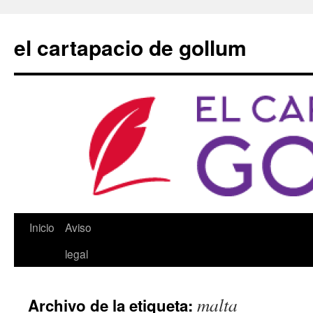
Saltar
al
el cartapacio de gollum
contenido
Inicio
Aviso
legal
malta
Archivo de la etiqueta: