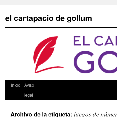
Saltar
al
el cartapacio de gollum
contenido
Inicio
Aviso
legal
juegos de núme
Archivo de la etiqueta: