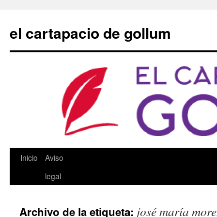
Saltar
al
el cartapacio de gollum
contenido
Inicio
Aviso
legal
josé maría more
Archivo de la etiqueta: