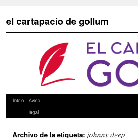
Saltar
al
el cartapacio de gollum
contenido
Inicio
Aviso
legal
johnny deep
Archivo de la etiqueta: