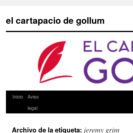
Saltar
al
el cartapacio de gollum
contenido
Inicio
Aviso
legal
jeremy grim
Archivo de la etiqueta: