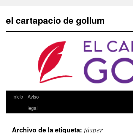
Saltar
al
el cartapacio de gollum
contenido
Inicio
Aviso
legal
jásper
Archivo de la etiqueta: