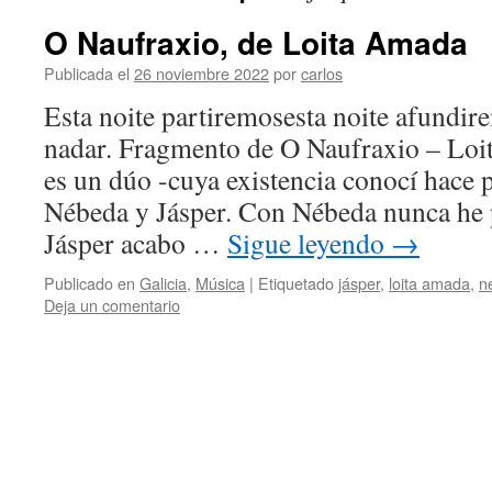
O Naufraxio, de Loita Amada
Publicada el
26 noviembre 2022
por
carlos
Esta noite partiremosesta noite afundi
nadar. Fragmento de O Naufraxio – Lo
es un dúo -cuya existencia conocí hace
Nébeda y Jásper. Con Nébeda nunca he p
Jásper acabo …
Sigue leyendo
→
Publicado en
Galicia
,
Música
|
Etiquetado
jásper
,
loita amada
,
n
Deja un comentario