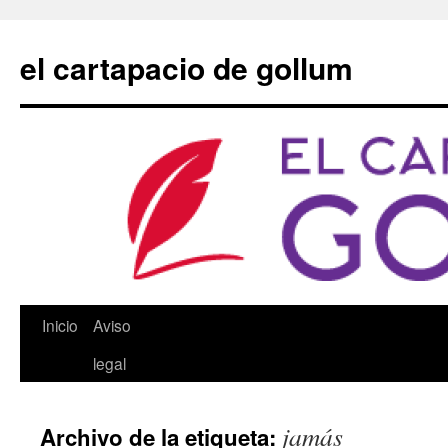
Saltar
al
el cartapacio de gollum
contenido
Inicio
Aviso
legal
jamás
Archivo de la etiqueta: