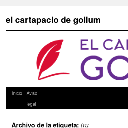
Saltar
al
el cartapacio de gollum
contenido
Inicio
Aviso
legal
ira
Archivo de la etiqueta: