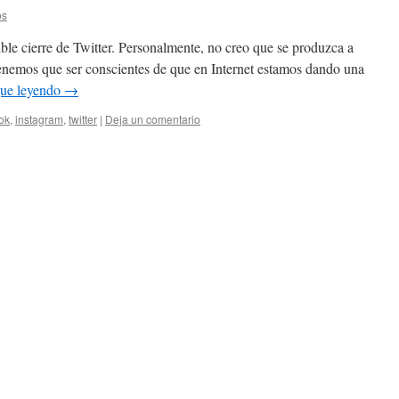
os
ible cierre de Twitter. Personalmente, no creo que se produzca a
Tenemos que ser conscientes de que en Internet estamos dando una
gue leyendo
→
ok
,
instagram
,
twitter
|
Deja un comentario