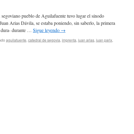
 segoviano pueblo de Aguilafuente tuvo lugar el sínodo
uan Arias Dávila, se estaba poniendo, sin saberlo, la primera
e dura- durante …
Sigue leyendo
→
ado
aguilafuente
,
catedral de segovia
,
imprenta
,
juan arias
,
juan parix
,