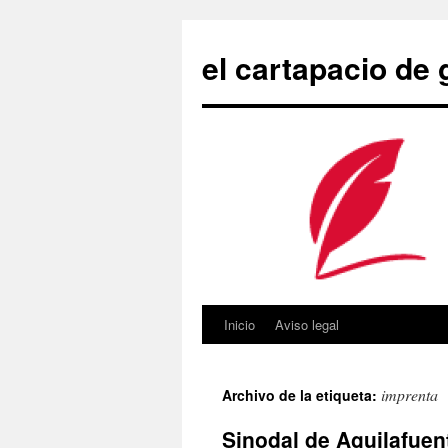
Saltar
al
el cartapacio de
contenido
Inicio
Aviso legal
imprenta
Archivo de la etiqueta:
Sinodal de Aguilafuen