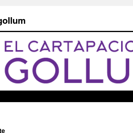
 gollum
te