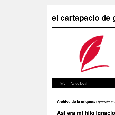
Saltar
al
el cartapacio de
contenido
Inicio
Aviso legal
ignacio ec
Archivo de la etiqueta:
Así era mi hijo Ignaci