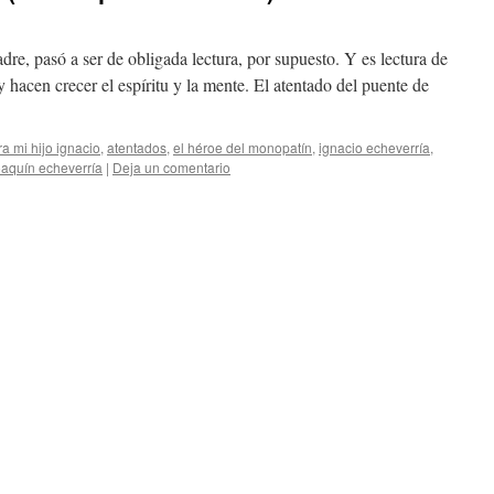
, pasó a ser de obligada lectura, por supuesto. Y es lectura de
 hacen crecer el espíritu y la mente. El atentado del puente de
ra mi hijo ignacio
,
atentados
,
el héroe del monopatín
,
ignacio echeverría
,
oaquín echeverría
|
Deja un comentario