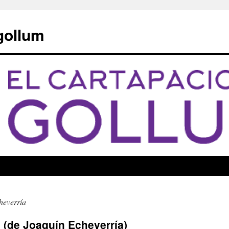
 gollum
heverría
o (de Joaquín Echeverría)