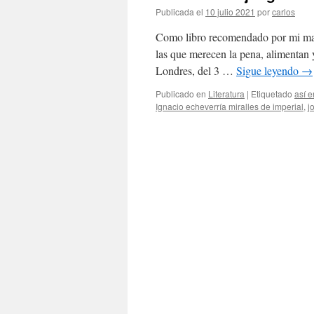
Publicada el
10 julio 2021
por
carlos
Como libro recomendado por mi madre
las que merecen la pena, alimentan y
Londres, del 3 …
Sigue leyendo
→
Publicado en
Literatura
|
Etiquetado
así e
Ignacio echeverría miralles de imperial
,
j