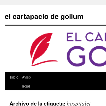
Saltar
al
el cartapacio de gollum
contenido
Inicio
Aviso
legal
hospitalet
Archivo de la etiqueta: