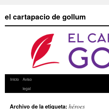
Saltar
al
el cartapacio de gollum
contenido
Inicio
Aviso
legal
héroes
Archivo de la etiqueta: