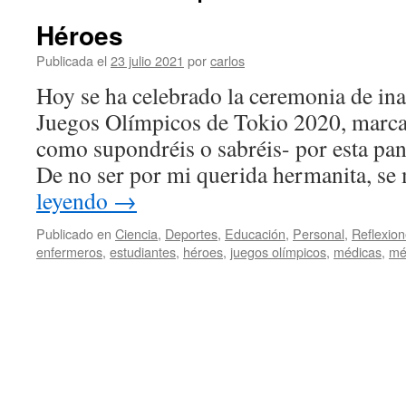
Héroes
Publicada el
23 julio 2021
por
carlos
Hoy se ha celebrado la ceremonia de in
Juegos Olímpicos de Tokio 2020, marcad
como supondréis o sabréis- por esta pa
De no ser por mi querida hermanita, s
leyendo
→
Publicado en
Ciencia
,
Deportes
,
Educación
,
Personal
,
Reflexio
enfermeros
,
estudiantes
,
héroes
,
juegos olímpicos
,
médicas
,
mé