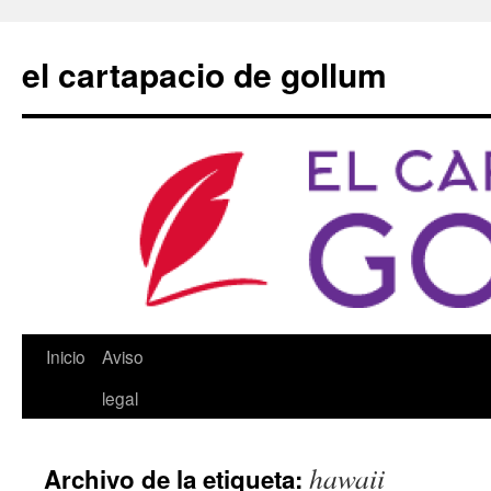
Saltar
al
el cartapacio de gollum
contenido
Inicio
Aviso
legal
hawaii
Archivo de la etiqueta: