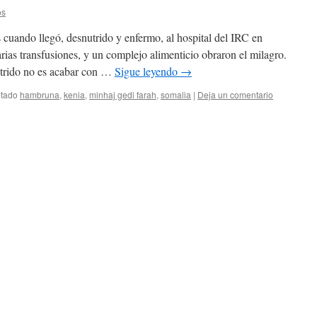
os
 cuando llegó, desnutrido y enfermo, al hospital del IRC en
ias transfusiones, y un complejo alimenticio obraron el milagro.
utrido no es acabar con …
Sigue leyendo
→
etado
hambruna
,
kenia
,
minhaj gedi farah
,
somalia
|
Deja un comentario