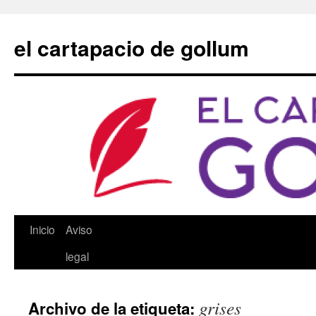
Saltar
al
el cartapacio de gollum
contenido
Inicio
Aviso
legal
grises
Archivo de la etiqueta: