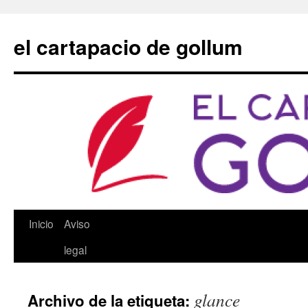
Saltar
al
el cartapacio de gollum
contenido
Inicio
Aviso
legal
glance
Archivo de la etiqueta: