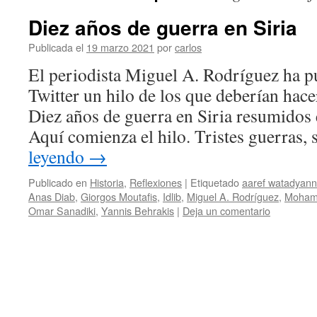
Diez años de guerra en Siria
Publicada el
19 marzo 2021
por
carlos
El periodista Miguel A. Rodríguez ha pu
Twitter un hilo de los que deberían hace
Diez años de guerra en Siria resumidos 
Aquí comienza el hilo. Tristes guerras,
leyendo
→
Publicado en
Historia
,
Reflexiones
|
Etiquetado
aaref watadyann
Anas Diab
,
Giorgos Moutafis
,
Idlib
,
Miguel A. Rodríguez
,
Moham
Omar Sanadiki
,
Yannis Behrakis
|
Deja un comentario