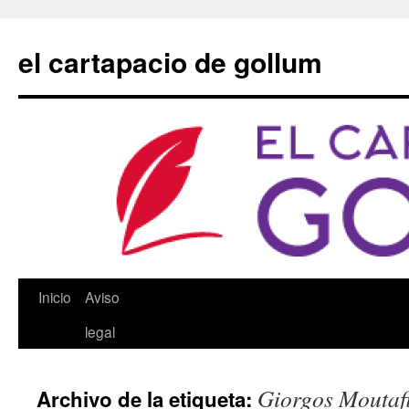
Saltar
al
el cartapacio de gollum
contenido
Inicio
Aviso
legal
Giorgos Moutaf
Archivo de la etiqueta: