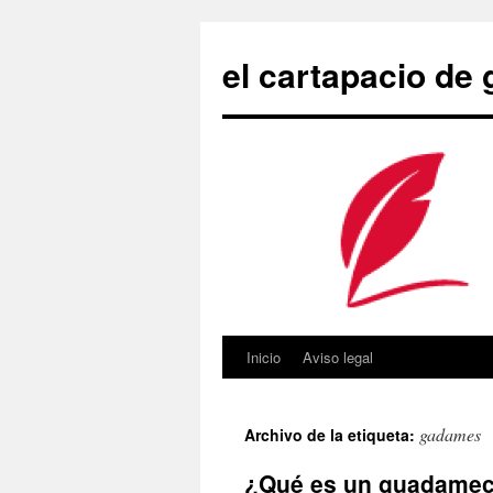
Saltar
al
el cartapacio de
contenido
Inicio
Aviso legal
gadames
Archivo de la etiqueta:
¿Qué es un guadamec