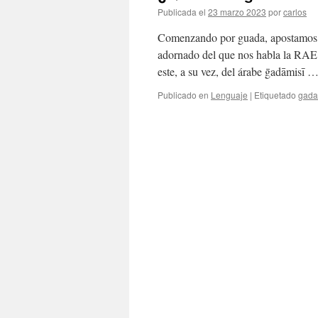
Publicada el
23 marzo 2023
por
carlos
Comenzando por guada, apostamos, c
adornado del que nos habla la RAE, 
este, a su vez, del árabe ḡadāmisī 
Publicado en
Lenguaje
|
Etiquetado
gad