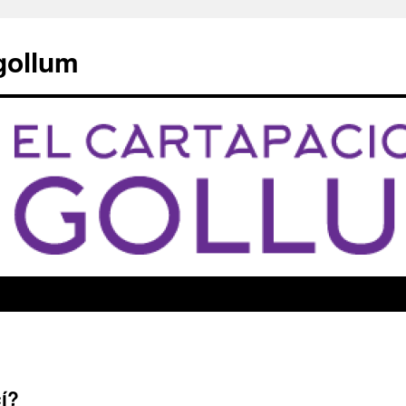
 gollum
í?