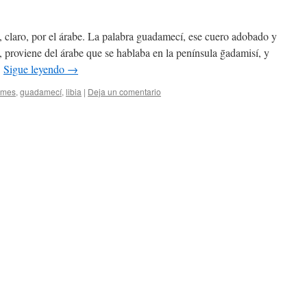
laro, por el árabe. La palabra guadamecí, ese cuero adobado y
proviene del árabe que se hablaba en la península ḡadamisí, y
…
Sigue leyendo
→
ames
,
guadamecí
,
libia
|
Deja un comentario