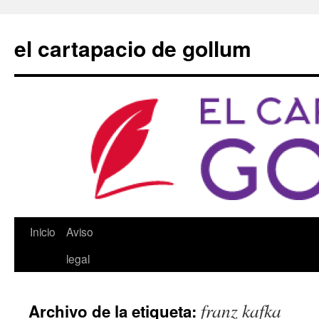
Saltar
al
el cartapacio de gollum
contenido
Inicio
Aviso
legal
franz kafka
Archivo de la etiqueta: