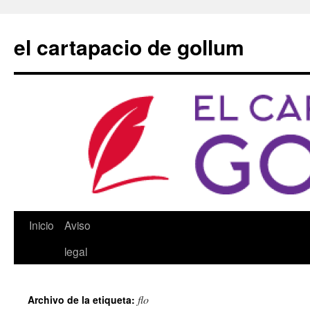
Saltar
al
el cartapacio de gollum
contenido
Inicio
Aviso
legal
flo
Archivo de la etiqueta: