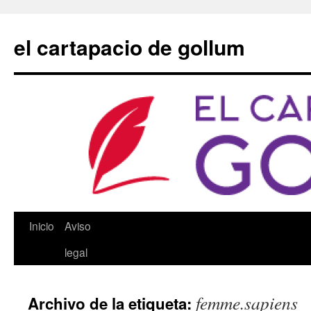
Saltar
al
el cartapacio de gollum
contenido
Inicio
Aviso
legal
femme.sapiens
Archivo de la etiqueta: