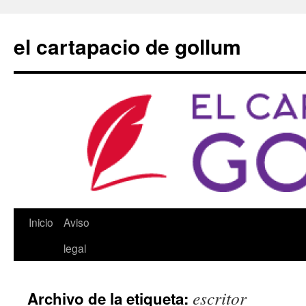
Saltar
al
el cartapacio de gollum
contenido
Inicio
Aviso
legal
escritor
Archivo de la etiqueta: