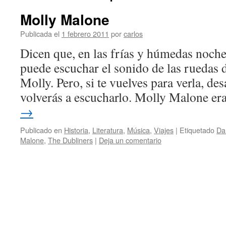
Molly Malone
Publicada el
1 febrero 2011
por
carlos
Dicen que, en las frías y húmedas noche
puede escuchar el sonido de las ruedas de
Molly. Pero, si te vuelves para verla, de
volverás a escucharlo. Molly Malone e
→
Publicado en
Historia
,
Literatura
,
Música
,
Viajes
|
Etiquetado
Da
Malone
,
The Dubliners
|
Deja un comentario