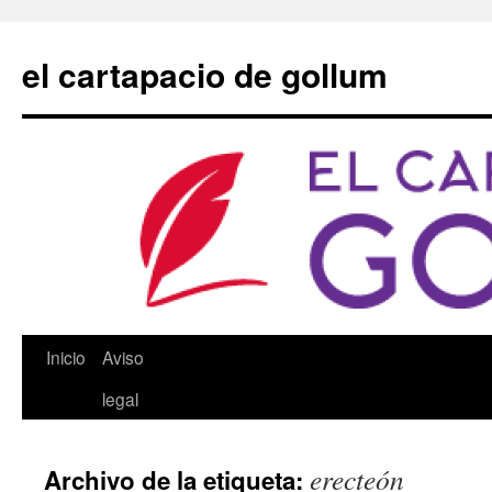
Saltar
al
el cartapacio de gollum
contenido
Inicio
Aviso
legal
erecteón
Archivo de la etiqueta: