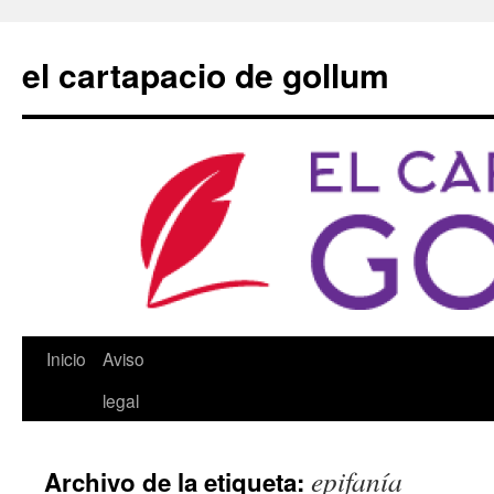
Saltar
al
el cartapacio de gollum
contenido
Inicio
Aviso
legal
epifanía
Archivo de la etiqueta: