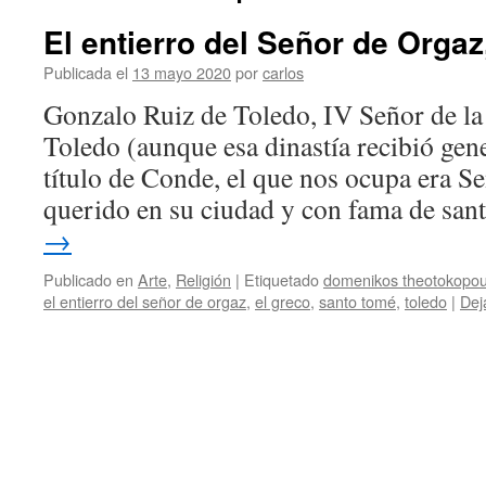
El entierro del Señor de Orgaz
Publicada el
13 mayo 2020
por
carlos
Gonzalo Ruiz de Toledo, IV Señor de la 
Toledo (aunque esa dinastía recibió gen
título de Conde, el que nos ocupa era 
querido en su ciudad y con fama de sa
→
Publicado en
Arte
,
Religión
|
Etiquetado
domenikos theotokopou
el entierro del señor de orgaz
,
el greco
,
santo tomé
,
toledo
|
Dej