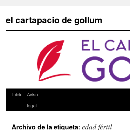
Saltar
al
el cartapacio de gollum
contenido
Inicio
Aviso
legal
edad fértil
Archivo de la etiqueta: