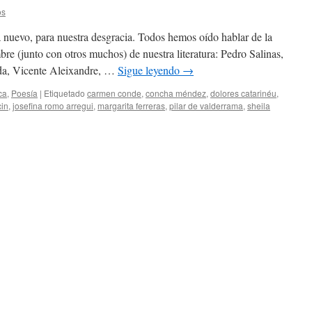
os
 nuevo, para nuestra desgracia. Todos hemos oído hablar de la
re (junto con otros muchos) de nuestra literatura: Pedro Salinas,
da, Vicente Aleixandre, …
Sigue leyendo
→
ca
,
Poesía
|
Etiquetado
carmen conde
,
concha méndez
,
dolores catarinéu
,
cin
,
josefina romo arregui
,
margarita ferreras
,
pilar de valderrama
,
sheila