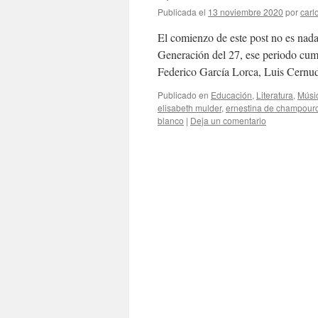
Publicada el
13 noviembre 2020
por
carl
El comienzo de este post no es nada
Generación del 27, ese periodo cumb
Federico García Lorca, Luis Cernu
Publicado en
Educación
,
Literatura
,
Músi
elisabeth mulder
,
ernestina de champour
blanco
|
Deja un comentario