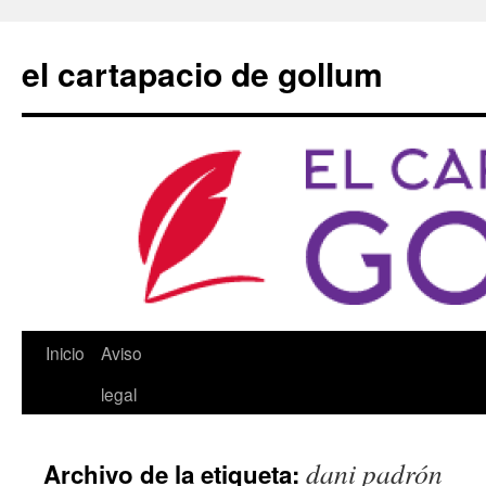
Saltar
al
el cartapacio de gollum
contenido
Inicio
Aviso
legal
dani padrón
Archivo de la etiqueta: