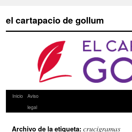
Saltar
al
el cartapacio de gollum
contenido
Inicio
Aviso
legal
crucigramas
Archivo de la etiqueta: